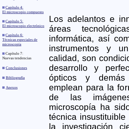
Capítulo 4:
El microscopio compuesto
Los adelantos e in
Capítulo 5:
El microscopio electrónico
áreas tecnológic
Capítulo 6:
informática, así co
Técnicas especiales de
microscopía
instrumentos y un
Capítulo 7:
calidad, son condic
Nuevas tendencias
desarrollo y perfe
Conclusiones
ópticos y demás 
Bibliografía
emplean para la for
Anexos
de las imágenes
microscopía ha sid
técnica insustituibl
la investigación ci