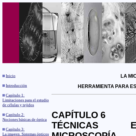
Inicio
LA MI
Introducción
HERRAMIENTA
PARA ES
Capítulo 1:
Limitaciones para el estudio
de células y tejidos
CAPÍTULO 6
Capítulo 2:
Nociones básicas de óptica
TÉCNICAS E
Capítulo 3:
MICROSCOPÍA
La imagen. Sistemas ópticos